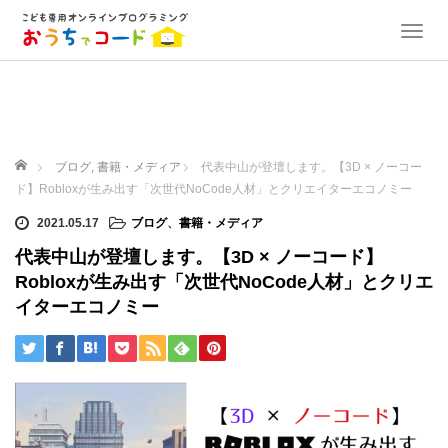
T
o
g
g
l
e
ホーム
n
ブログ
,
書籍・メディア
代表中山が登壇します。【3D × ノーコー
a
ド】Robloxが生み出す「次世代NoCode人材」とクリエイターエコノミー
v
2021.05.17
ブログ
、
書籍・メディア
i
g
代表中山が登壇します。【3D × ノーコード】
a
Robloxが生み出す「次世代NoCode人材」とクリエ
t
イターエコノミー
i
o
n