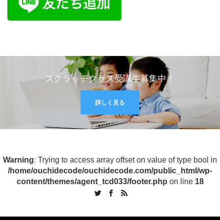
スクラッチクラス受講生募集中！
詳しく見る
Warning
: Trying to access array offset on value of type bool in
/home/ouchidecode/ouchidecode.com/public_html/wp-
content/themes/agent_tcd033/footer.php
on line
18
Twitter
Facebook
RSS