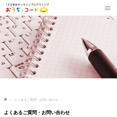
T
o
g
g
l
e
n
a
v
i
g
a
t
i
o
n
ホーム
よくあるご質問・お問い合わせ
よくあるご質問・お問い合わせ