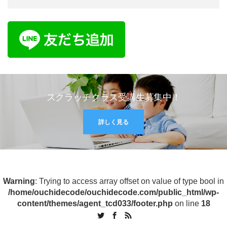
スクラッチクラス受講生募集中！
詳しく見る
Warning
: Trying to access array offset on value of type bool in
/home/ouchidecode/ouchidecode.com/public_html/wp-
content/themes/agent_tcd033/footer.php
on line
18
Twitter
Facebook
RSS