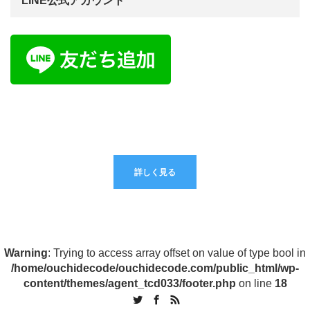
LINE公式アカウント
スクラッチクラス受講生募集中！
詳しく見る
Warning
: Trying to access array offset on value of type bool in
/home/ouchidecode/ouchidecode.com/public_html/wp-
content/themes/agent_tcd033/footer.php
on line
18
Twitter
Facebook
RSS