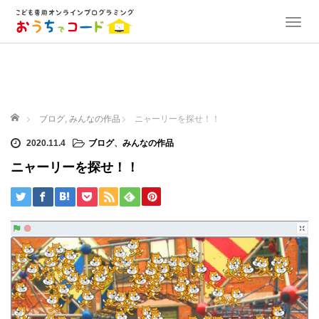
T
o
g
g
l
e
ホーム
n
ブログ
,
みんなの作品
ニャーリーを探せ！！
a
2020.11.4
ブログ
、
みんなの作品
v
i
ニャーリーを探せ！！
g
a
t
i
o
n